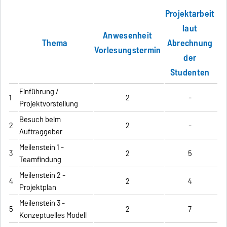
Projektarbeit
laut
Anwesenheit
Thema
Abrechnung
Vorlesungstermin
der
Studenten
Einführung /
1
2
-
Projektvorstellung
Besuch beim
2
2
-
Auftraggeber
Meilenstein 1 -
3
2
5
Teamfindung
Meilenstein 2 -
4
2
4
Projektplan
Meilenstein 3 -
5
2
7
Konzeptuelles Modell