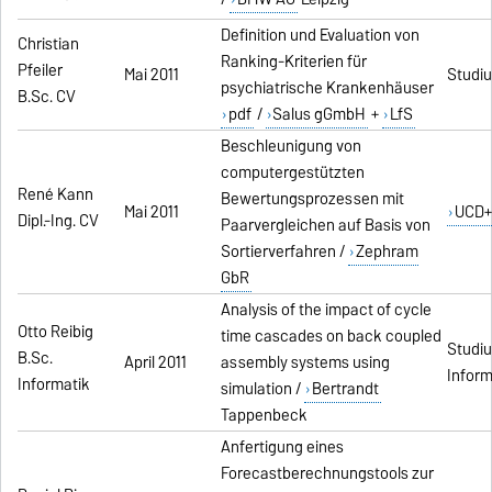
Definition und Evaluation von
Christian
Ranking-Kriterien für
Pfeiler
Mai 2011
Studi
psychiatrische Krankenhäuser
B.Sc. CV
pdf
/
Salus gGmbH
+
LfS
Beschleunigung von
computergestützten
René Kann
Bewertungsprozessen mit
Mai 2011
UCD+
Dipl.-Ing. CV
Paarvergleichen auf Basis von
Sortierverfahren /
Zephram
GbR
Analysis of the impact of cycle
Otto Reibig
time cascades on back coupled
Studi
B.Sc.
April 2011
assembly systems using
Inform
Informatik
simulation /
Bertrandt
Tappenbeck
Anfertigung eines
Forecastberechnungstools zur