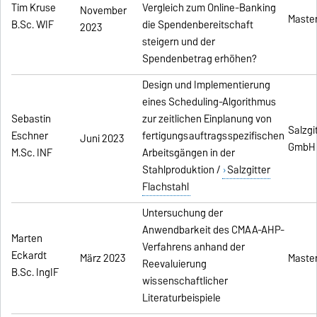
Tim Kruse
Vergleich zum Online-Banking
November
Maste
B.Sc. WIF
die Spendenbereitschaft
2023
steigern und der
Spendenbetrag erhöhen?
Design und Implementierung
eines Scheduling-Algorithmus
Sebastin
zur zeitlichen Einplanung von
Salzgi
Eschner
fertigungsauftragsspezifischen
Juni 2023
GmbH
M.Sc. INF
Arbeitsgängen in der
Stahlproduktion /
Salzgitter
Flachstahl
Untersuchung der
Anwendbarkeit des CMAA-AHP-
Marten
Verfahrens anhand der
Eckardt
März 2023
Master
Reevaluierung
B.Sc. IngIF
wissenschaftlicher
Literaturbeispiele