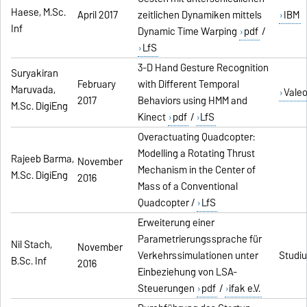
Haese, M.Sc.
April 2017
zeitlichen Dynamiken mittels
IBM
Inf
Dynamic Time Warping
pdf
/
LfS
3-D Hand Gesture Recognition
Suryakiran
February
with Different Temporal
Maruvada,
Vale
2017
Behaviors using HMM and
M.Sc. DigiEng
Kinect
pdf
/
LfS
Overactuating Quadcopter:
Modelling a Rotating Thrust
Rajeeb Barma,
November
Mechanism in the Center of
M.Sc. DigiEng
2016
Mass of a Conventional
Quadcopter /
LfS
Erweiterung einer
Parametrierungssprache für
Nil Stach,
November
Verkehrssimulationen unter
Studiu
B.Sc. Inf
2016
Einbeziehung von LSA-
Steuerungen
pdf
/
ifak e.V.