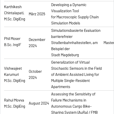
Developing a Dynamic
Karthikesh
Visualization Tool
Chintalapati,
März 2025
for Macroscopic Supply Chain
M.Sc. DigiEng
Simulation Models
Simulationsbasierte Evaluation
barrierefreier
Phil Moser
Dezember
Straßenbahnhaltestellen, am
Master
B.Sc. IngIF
2024
Beispiel der
Stadt Magdeburg
Generalization of Virtual
Vishwajeet
Stochastic Semsors in the Field
October
Karumuri
of Ambient Assisted Living for
2024
M.Sc. DigiEng
Multiple Single-Resident
Apartments
Assessing the Sensitivity of
Rahul Movva
Failure Mechanisms in
August 2024
M.Sc. DigiEng
Autonomous Cargo Bike-
Sharing System (AuRa) / FMB