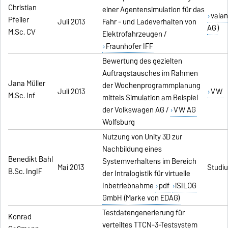
Christian
einer Agentensimulation für das
valan
Pfeiler
Juli 2013
Fahr - und Ladeverhalten von
AG
)
M.Sc. CV
Elektrofahrzeugen /
Fraunhofer IFF
Bewertung des gezielten
Auftragstausches im Rahmen
Jana Müller
der Wochenprogrammplanung
Juli 2013
VW
M.Sc. Inf
mittels Simulation am Beispiel
der Volkswagen AG /
VW AG
Wolfsburg
Nutzung von Unity 3D zur
Nachbildung eines
Benedikt Bahl
Systemverhaltens im Bereich
Mai 2013
Studiu
B.Sc. IngIF
der Intralogistik für virtuelle
Inbetriebnahme
pdf
iSILOG
GmbH (Marke von EDAG)
Testdatengenerierung für
Konrad
verteiltes TTCN-3-Testsystem