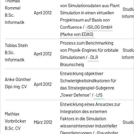
Thomas
von Simulationsdaten aus Plant
Rommel
Studi
April 2012
Simulation in einen virtuellen
B.Sc.
Inform
Projektraum auf Basis von
Informatik
Confluence /
iSILOG GmbH
(Marke von EDAG)
Prozess zum Benchmarking
Tobias Stein
von Physik-Engines für orbitale
Studi
B.Sc.
April 2012
Simulationen /
DLR
Inform
Informatik
Braunscheig
Entwicklung objektiver
Anke Günther
Schwierigkeitsindikatoren für
April 2012
Dipl.-Ing. CV
das Strategiespiel-Subgenre
„Tower Defense“ /
LfS
Entwicklung eines Ansatzes zur
Integration des externen
Mathias
Faktors in die Simulation
Vorbröcker
März 2012
Studi
wissensintensiver industrieller
B.Sc. CV
Dienstleistungen /
Fraunhofer