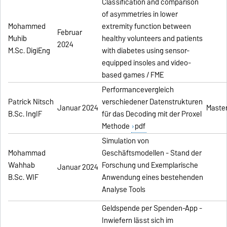
Classification and comparison
of asymmetries in lower
Mohammed
extremity function between
Februar
Muhib
healthy volunteers and patients
2024
M.Sc. DigiEng
with diabetes using sensor-
equipped insoles and video-
based games / FME
Performancevergleich
Patrick Nitsch
verschiedener Datenstrukturen
Januar 2024
Master
B.Sc. IngIF
für das Decoding mit der Proxel
Methode
pdf
Simulation von
Mohammad
Geschäftsmodellen - Stand der
Wahhab
Forschung und Exemplarische
Januar 2024
B.Sc. WIF
Anwendung eines bestehenden
Analyse Tools
Geldspende per Spenden-App -
Inwiefern lässt sich im