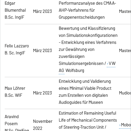
Edgar
Performanzanalyse des CMAA-
Blumenthal
AHP-Verfahrens für
März 2023
Master
B.Sc. IngIF
Gruppenentscheidungen
Bewertung und Klassifizierung
von Simulationskonfigurationen
- Entwicklung eines Verfahrens
Felix Lazzaro
zur Gewährung von
März 2023
Master
B. Sc. IngIF
zuverlässigen
Simulationsergebnissen /
VW
AG
Wolfsburg
Entwicklung und Validierung
Max Löhrer
eines Minimal Viable Product
März 2023
Mudio
B.Sc. WIF
zum Erstellen von digitalen
Audioguides für Museen
Estimation of Remaining Useful
Aravind
Life of Mechanical Components
November
Posem
Mobo
of Steering-Traction Unit /
2022
M.Sc. DigiEng