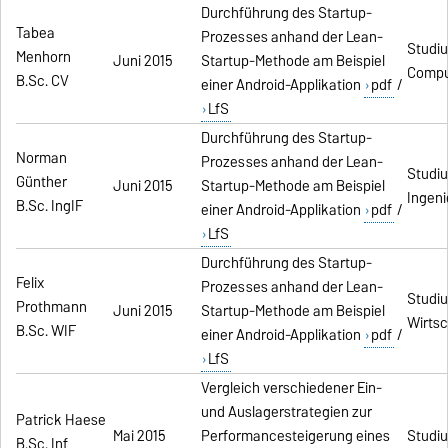
Durchführung des Startup-
Tabea
Prozesses anhand der Lean-
Studi
Menhorn
Juni 2015
Startup-Methode am Beispiel
Comput
B.Sc. CV
einer Android-Applikation
pdf
/
LfS
Durchführung des Startup-
Norman
Prozesses anhand der Lean-
Studi
Günther
Juni 2015
Startup-Methode am Beispiel
Ingeni
B.Sc. IngIF
einer Android-Applikation
pdf
/
LfS
Durchführung des Startup-
Felix
Prozesses anhand der Lean-
Studi
Prothmann
Juni 2015
Startup-Methode am Beispiel
Wirtsc
B.Sc. WIF
einer Android-Applikation
pdf
/
LfS
Vergleich verschiedener Ein-
und Auslagerstrategien zur
Patrick Haese
Mai 2015
Performancesteigerung eines
Studiu
B.Sc. Inf