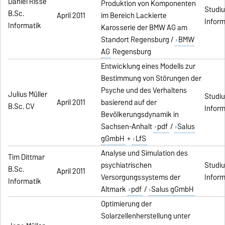
Daniel Risse
Produktion von Komponenten
Studi
B.Sc.
April 2011
im Bereich Lackierte
Inform
Informatik
Karosserie der BMW AG am
Standort Regensburg /
BMW
AG
Regensburg
Entwicklung eines Modells zur
Bestimmung von Störungen der
Psyche und des Verhaltens
Julius Müller
Studi
April 2011
basierend auf der
B.Sc. CV
Inform
Bevölkerungsdynamik in
Sachsen-Anhalt
pdf
/
Salus
gGmbH
+
LfS
Analyse und Simulation des
Tim Dittmar
psychiatrischen
Studi
B.Sc.
April 2011
Versorgungssystems der
Inform
Informatik
Altmark
pdf
/
Salus gGmbH
Optimierung der
Solarzellenherstellung unter