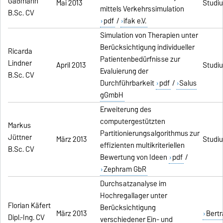
Gaßmann
Mai 2013
Studi
mittels Verkehrssimulation
B.Sc. CV
pdf
/
ifak e.V.
Simulation von Therapien unter
Berücksichtigung individueller
Ricarda
Patientenbedürfnisse zur
Lindner
April 2013
Studi
Evaluierung der
B.Sc. CV
Durchführbarkeit
pdf
/
Salus
gGmbH
Erweiterung des
computergestützten
Markus
Partitionierungsalgorithmus zur
Jüttner
März 2013
Studi
effizienten multikriteriellen
B.Sc. CV
Bewertung von Ideen
pdf
/
Zephram GbR
Durchsatzanalyse im
Hochregallager unter
Florian Käfert
Berücksichtigung
März 2013
Bertr
Dipl.-Ing. CV
verschiedener Ein- und