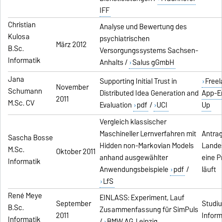
IFF
Christian
Analyse und Bewertung des
Kulosa
psychiatrischen
März 2012
B.Sc.
Versorgungssystems Sachsen-
Informatik
Anhalts /
Salus gGmbH
Jana
Supporting Initial Trust in
Freel
November
Schumann
Distributed Idea Generation and
App-En
2011
M.Sc. CV
Evaluation
pdf
/
UCI
Up
Vergleich klassischer
Maschineller Lernverfahren mit
Antrag
Sascha Bosse
Hidden non-Markovian Models
Lande
M.Sc.
Oktober 2011
anhand ausgewählter
eine 
Informatik
Anwendungsbeispiele
pdf
/
läuft
LfS
René Meye
EINLASS: Experiment, Lauf
September
Studi
B.Sc.
Zusammenfassung für SimPuls
2011
Inform
Informatik
/
BMW AG
Leipzig