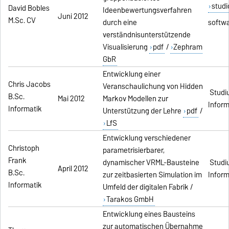
studi
David Bobles
Ideenbewertungsverfahren
Juni 2012
M.Sc. CV
durch eine
softw
verständnisunterstützende
Visualisierung
pdf
/
Zephram
GbR
Entwicklung einer
Chris Jacobs
Veranschaulichung von Hidden
Studi
B.Sc.
Mai 2012
Markov Modellen zur
Inform
Informatik
Unterstützung der Lehre
pdf
/
LfS
Entwicklung verschiedener
Christoph
parametrisierbarer,
Frank
dynamischer VRML-Bausteine
Studi
April 2012
B.Sc.
zur zeitbasierten Simulation im
Inform
Informatik
Umfeld der digitalen Fabrik /
Tarakos GmbH
Entwicklung eines Bausteins
zur automatischen Übernahme