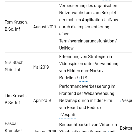
Verbesserung des organischen
Nutzerwachstums am Beispiel
der mobilen Applikation UniNow
Tom Krusch,
August 2019
durch die Implementierung
B.Sc. Inf
einer
Terminvereinbarungsfunktion /
UniNow
Erkennung von Strategien in
Nils Stach,
Videospielen unter Verwendung
Mai 2019
M.Sc. Inf
von Hidden non-Markov
Modellen /
LfS
Performanceverbesserung im
Frontend der Webanwendung
Tim Krusch,
April 2019
Netz:map durch mit der Hilfe
Vespu
B.Sc. Inf
von React und Redux /
Vesputi
Pascal
Beobachtbarkeit von Virtuellen
Dokto
Krenckel,
Januar 2019
Stochastischen Sensoren
pdf