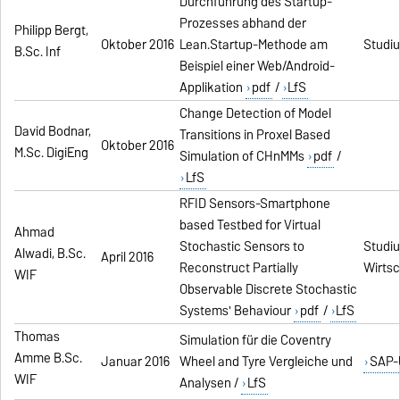
Durchführung des Startup-
Prozesses abhand der
Philipp Bergt,
Oktober 2016
Lean.Startup-Methode am
Studiu
B.Sc. Inf
Beispiel einer Web/Android-
Applikation
pdf
/
LfS
Change Detection of Model
David Bodnar,
Transitions in Proxel Based
Oktober 2016
M.Sc. DigiEng
Simulation of CHnMMs
pdf
/
LfS
RFID Sensors-Smartphone
based Testbed for Virtual
Ahmad
Stochastic Sensors to
Studi
Alwadi, B.Sc.
April 2016
Reconstruct Partially
Wirtsc
WIF
Observable Discrete Stochastic
Systems' Behaviour
pdf
/
LfS
Thomas
Simulation für die Coventry
Amme B.Sc.
Januar 2016
Wheel and Tyre Vergleiche und
SAP-
WIF
Analysen /
LfS