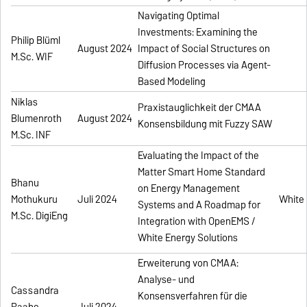
Navigating Optimal
Investments: Examining the
Philip Blüml
August 2024
Impact of Social Structures on
M.Sc. WIF
Diffusion Processes via Agent-
Based Modeling
Niklas
Praxistauglichkeit der CMAA
Blumenroth
August 2024
Konsensbildung mit Fuzzy SAW
M.Sc. INF
Evaluating the Impact of the
Matter Smart Home Standard
Bhanu
on Energy Management
Mothukuru
Juli 2024
White 
Systems and A Roadmap for
M.Sc. DigiEng
Integration with OpenEMS /
White Energy Solutions
Erweiterung von CMAA:
Analyse- und
Cassandra
Konsensverfahren für die
Raabe
Juli 2024