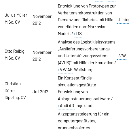
Entwicklung von Prototypen zur
Verhaltensrekonstruktion von
Julius Müller
November
Demenz und Diabetes mit Hilfe
Lintr
M.Sc. CV
2012
von Hidden non-Markovian
Models /
LfS
Analyse des Logistikleitsystems
„Auslieferungsvorbereitungs-
Otto Reibig
November
und Unterstützungssystem
VW
M.Sc. CV
2012
(AVUS)“ mit Hilfe der Emulation /
VW AG
Wolfsburg
Ein Konzept für die
Christian
simulationsgestützte
Dürre
Juli 2012
Entwicklung von
Dipl.-Ing. CV
Anlagensteuerungssoftware /
Audi AG
Ingolstadt
Akzeptanzsteigerung für ein
computergestütztes,
gruppenbasiertes