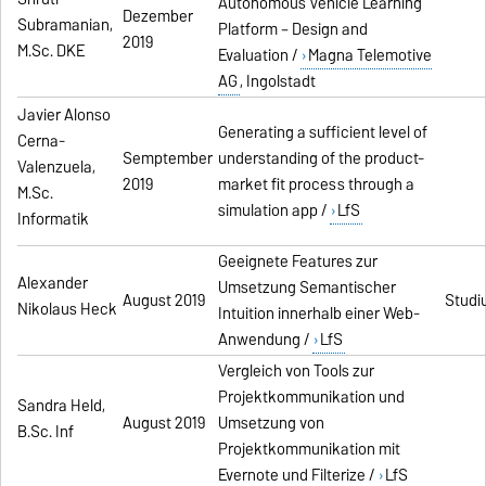
Autonomous Vehicle Learning
Dezember
Subramanian,
Platform – Design and
2019
M.Sc. DKE
Evaluation /
Magna Telemotive
AG
, Ingolstadt
Javier Alonso
Generating a sufficient level of
Cerna-
Semptember
understanding of the product-
Valenzuela,
2019
market fit process through a
M.Sc.
simulation app /
LfS
Informatik
Geeignete Features zur
Alexander
Umsetzung Semantischer
August 2019
Studiu
Nikolaus Heck
Intuition innerhalb einer Web-
Anwendung /
LfS
Vergleich von Tools zur
Projektkommunikation und
Sandra Held,
August 2019
Umsetzung von
B.Sc. Inf
Projektkommunikation mit
Evernote und Filterize /
LfS