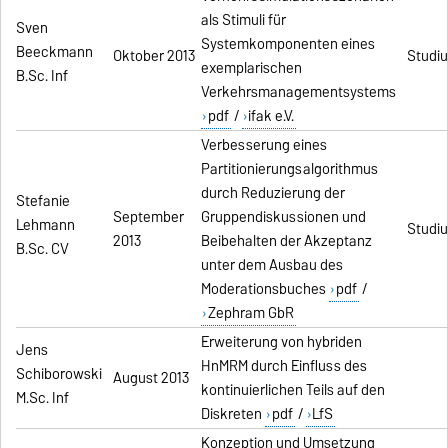
als Stimuli für
Sven
Systemkomponenten eines
Beeckmann
Oktober 2013
Studiu
exemplarischen
B.Sc. Inf
Verkehrsmanagementsystems
pdf
/
ifak e.V.
Verbesserung eines
Partitionierungsalgorithmus
durch Reduzierung der
Stefanie
September
Gruppendiskussionen und
Lehmann
Studi
2013
Beibehalten der Akzeptanz
B.Sc. CV
unter dem Ausbau des
Moderationsbuches
pdf
/
Zephram GbR
Erweiterung von hybriden
Jens
HnMRM durch Einfluss des
Schiborowski
August 2013
kontinuierlichen Teils auf den
M.Sc. Inf
Diskreten
pdf
/
LfS
Konzeption und Umsetzung