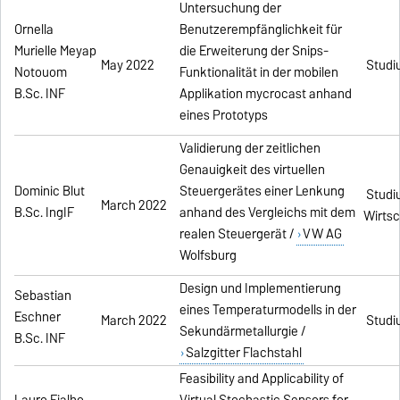
Untersuchung der
Ornella
Benutzerempfänglichkeit für
Murielle Meyap
die Erweiterung der Snips-
May 2022
Studiu
Notouom
Funktionalität in der mobilen
B.Sc. INF
Applikation mycrocast anhand
eines Prototyps
Validierung der zeitlichen
Genauigkeit des virtuellen
Dominic Blut
Steuergerätes einer Lenkung
Studi
March 2022
B.Sc. IngIF
anhand des Vergleichs mit dem
Wirtsc
realen Steuergerät /
VW AG
Wolfsburg
Design und Implementierung
Sebastian
eines Temperaturmodells in der
Eschner
March 2022
Studiu
Sekundärmetallurgie /
B.Sc. INF
Salzgitter Flachstahl
Feasibility and Applicability of
Lauro Fialho
Virtual Stochastic Sensors for