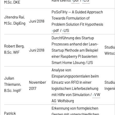
Rare Events
pdf
/
LfS
M.Sc. DKE
PoSoFiHy -- A Guided Approach
Jitendra Rai,
Towards Formulation of
Juni 2018
M.Sc. DigiEng
Problem Solution Fit Hypothesis
pdf
/
LfS
Durchführung des Startup
Prozesses anhand der Lean-
Robert Berg,
Studi
Juni 2018
Startup Methode am Beispiel
B.Sc. WIF
Wirtsc
einer Raspberry Pi basierten
Smart Home Lösung / LfS
Analyse von
Einsparungspotentialen beim
Julian
November
Einsatz von RFID in einer
Studi
Thiemann,
2017
logistischen Lieferbeziehung
Ingeni
B.Sc. IngIF
mit Hilfe von Simulation /
VW
AG
Wolfsburg
Erkennung von formgleichen
Patrick
Gesten mit unterschiedlichen