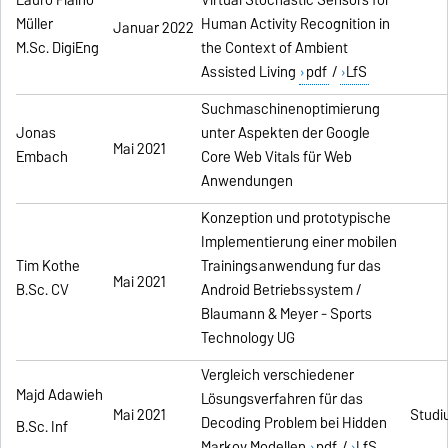
Müller
Human Activity Recognition in
Januar 2022
M.Sc. DigiEng
the Context of Ambient
Assisted Living
pdf
/
LfS
Suchmaschinenoptimierung
Jonas
unter Aspekten der Google
Mai 2021
Embach
Core Web Vitals für Web
Anwendungen
Konzeption und prototypische
Implementierung einer mobilen
Tim Kothe
Trainingsanwendung fur das
Mai 2021
B.Sc. CV
Android Betriebssystem /
Blaumann & Meyer - Sports
Technology UG
Vergleich verschiedener
Majd A
dawieh
Lösungsverfahren für das
Mai 2021
Studiu
Decoding Problem bei Hidden
B.Sc. Inf
Markov Modellen
pdf
/
LfS