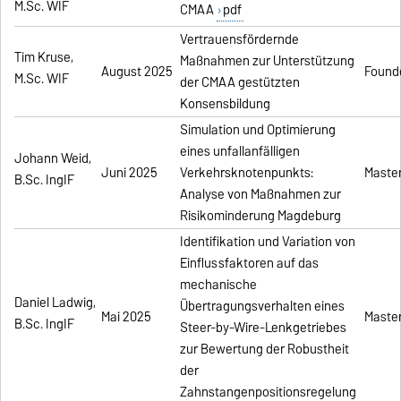
M.Sc. WIF
CMAA
pdf
Vertrauensfördernde
Tim Kruse,
Maßnahmen zur Unterstützung
August 2025
Found
M.Sc. WIF
der CMAA gestützten
Konsensbildung
Simulation und Optimierung
eines unfallanfälligen
Johann Weid,
Juni 2025
Verkehrsknotenpunkts:
Master
B.Sc. IngIF
Analyse von Maßnahmen zur
Risikominderung Magdeburg
Identifikation und Variation von
Einflussfaktoren auf das
mechanische
Daniel Ladwig,
Übertragungsverhalten eines
Mai 2025
Master
B.Sc. IngIF
Steer-by-Wire-Lenkgetriebes
zur Bewertung der Robustheit
der
Zahnstangenpositionsregelung