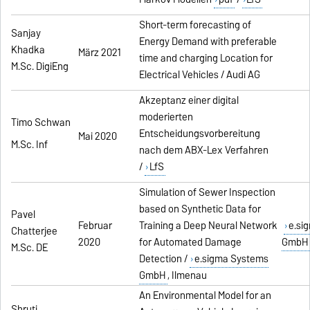
Short-term forecasting of
Sanjay
Energy Demand with preferable
Khadka
März 2021
time and charging Location for
M.Sc. DigiEng
Electrical Vehicles / Audi AG
Akzeptanz einer digital
moderierten
Timo Schwan
Entscheidungsvorbereitung
Mai 2020
M.Sc. Inf
nach dem ABX-Lex Verfahren
/
LfS
Simulation of Sewer Inspection
based on Synthetic Data for
Pavel
Februar
Training a Deep Neural Network
e.si
Chatterjee
2020
for Automated Damage
GmbH
M.Sc. DE
Detection /
e.sigma Systems
GmbH
, Ilmenau
An Environmental Model for an
Shruti