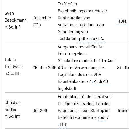
TrafficSim
Beschreibungssprache zur
Sven
Dezember
Konfiguration von
Beeckmann
IBM
2015
Verkehrssimulationen zur
M.Sc. Inf
Generierung von
Testdaten
pdf
/
ifak e.V.
Vorgehensmodell für die
Erstellung eines
Tabea
Simulationsmodells bei der Audi
Treutwein
Oktober 2015
AG unter Verwendung des
Studiu
B.Sc. Inf
Logistikmoduls des VDA
Bausteinkastens /
Audi AG
Ingolstadt
Empfehlung für den iterativen
Christian
Designprozess einer Landing
Rößler
Juli 2015
Page für ein Lean Startup im
Train
M.Sc. Inf
Bereich E-Commerce
pdf
/
LfS