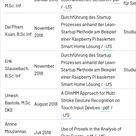
für Si
M.Sc. Inf
/
LfS
Durchführung des Startup
Prozesses anhand der Lean-
Dai Pham
November
Startup Methode am Beispiel
Studiu
Xuan, B.Sc.Inf
2018
einer Raspberry Pi basierten
Smart Home Lösung /
LfS
Durchführung des Startup
Erik
Prozesses anhand der Lean-
November
Stausebach,
Startup Methode am Beispiel
Studiu
2018
B.Sc. Inf
einer Raspberry Pi basierten
Smart Home Lösung /
LfS
A CHnMM Approach for Multi
Umesh
Stroke Gesture Recognition on
Bastola, M.Sc.
August 2018
Touch Input Devices
pdf
/
DKE
LfS
Amine
Use of Proxels in the Analysis of
Mouzannar,
Juli 2018