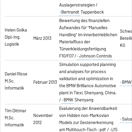
Auslagerstrategien /
Bertrandt
Tappenbeck
Bewertung des finanziellen
Aufwandes für "Manuelles
Helen Golka
Schwa
Handling" im innerbetrieblichen
Dipl.-Ing.
März 2013
Beteil
Materialfluss der
Logistik
KG
Türverkleidungsfertigung
F10/F07 /
Johnson Controls
Simulation supported planning
and analyses for process
Daniel Risse
validation and optimization in
M.Sc.
Februar 2013
BMW 
the BMW Brilliance Automotive
Informatik
plant in Tiexi, Shenyang, China.
/
BMW
Shenyang
Evaluierung der Anwendbarkeit
Tim Dittmar
November
von Hidden non-Markovian
M.Sc.
Salu
2012
Models zur Gestenerkennung
Informatik
am Multitouch-Tisch
pdf
/
LfS