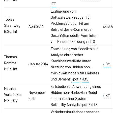
IFF
Evaluierung von
Softwarewerkzeugen für
Tobias
Problem/Solution Fit am
Steenweg
April 2014
Exist 
Beispiel des e-Commerce
B.Sc. Inf
Geschäftsmodells: Vermieten
von Kinderbekleidung /
LfS
Entwicklung von Modellen zur
Analyse chronischer
Thomas
Krankheitsverläufe unter
Rommel
Januar 2014
IBM
Nutzung von Hidden non-
M.Sc. Inf
Markovian Models für Diabetes
und Demenz
pdf
/
LfS
Fallstudie zur Anwendung eines
Mathias
November
Hidden non-Markovian Model
Vorbröcker
IBM
2013
innerhalb einer System
M.Sc. CV
Reliability Analysis
pdf
/
LfS
Verkehrssimulationsszenarien