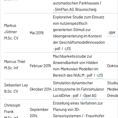
automatischen Parkhauses /
SimPlan AG
Braunscheig
Explorative Studie zum Einsatz
von nutzerspezifisch
Markus
generierten Stimuli zur
Jüttner
Mai 2015
IBM
Ideengenerierung im Kontext
M.Sc. CV
der Geschäftsmodellinnovation
pdf
/
LfS
Machbarkeitsstudie zur
Marcus Thiel
Anwendbarkeit von Hidden
Februar 2015
Dokto
M.Sc. Inf
non-Markovian Modellen im
Bereich des NIALM
pdf
/
LfS
Simulation dynamischer
Studi
Sebastian Lay
Oktober 2014
Lichtsysteme im Fahrsimulator
Medien
B.Sc. CV
LucidDrive
pdf
/
Opel AG
Dresd
Erstellung eines Verfahren zur
Christoph
September
Planung von 3D-
Frank
2014
Sensorsystemen /
Fraunhofer
M.Sc. Inf